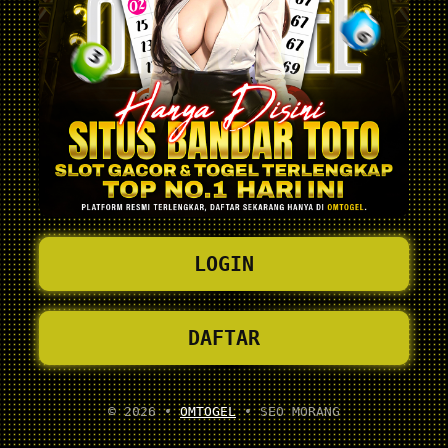
LOGIN
DAFTAR
© 2026 •
OMTOGEL
• SEO MORANG